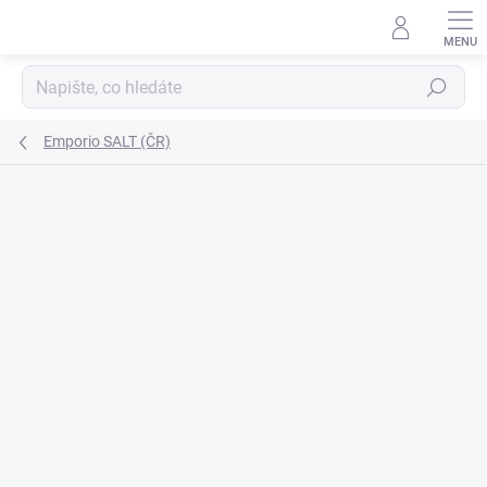
Přejít
na
obsah
Hledat
Emporio SALT (ČR)