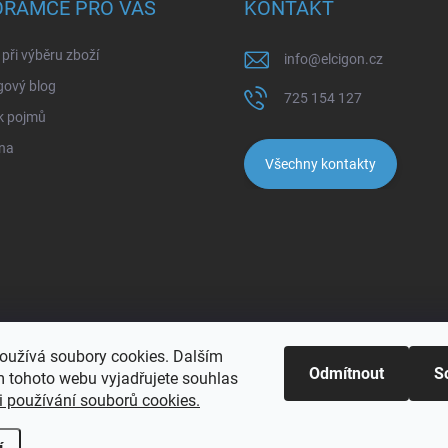
ORAMCE PRO VÁS
KONTAKT
při výběru zboží
info
@
elcigon.cz
gový blog
725 154 127
k pojmů
na
Všechny kontakty
oužívá soubory cookies. Dalším
Odmítnout
S
 tohoto webu vyjadřujete souhlas
 používání souborů cookies.
pravit nastavení cookies