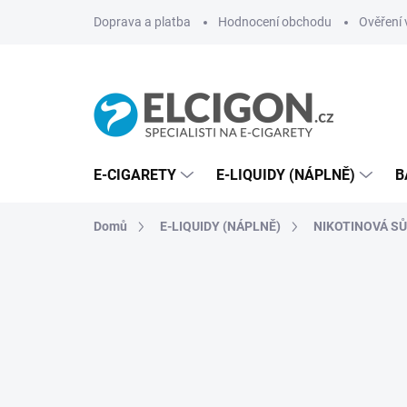
Přejít
Doprava a platba
Hodnocení obchodu
Ověření 
na
obsah
E-CIGARETY
E-LIQUIDY (NÁPLNĚ)
B
Domů
E-LIQUIDY (NÁPLNĚ)
NIKOTINOVÁ SŮL