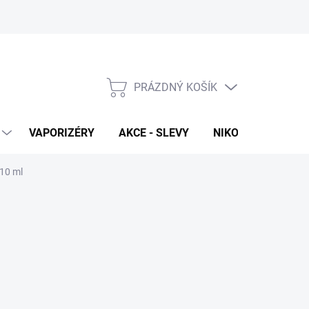
PRÁZDNÝ KOŠÍK
NÁKUPNÍ
KOŠÍK
VAPORIZÉRY
AKCE - SLEVY
NIKOTINOVÉ SÁČK
 10 ml