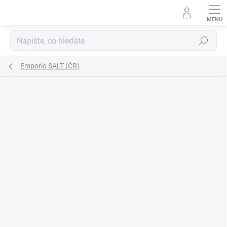
Přejít
na
obsah
Hledat
Emporio SALT (ČR)