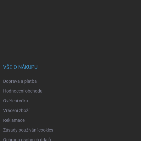
p
a
t
í
VŠE O NÁKUPU
Doprava a platba
Hodnocení obchodu
Ověření věku
Vrácení zboží
Reklamace
Zásady používání cookies
Ochrana osobních údajů