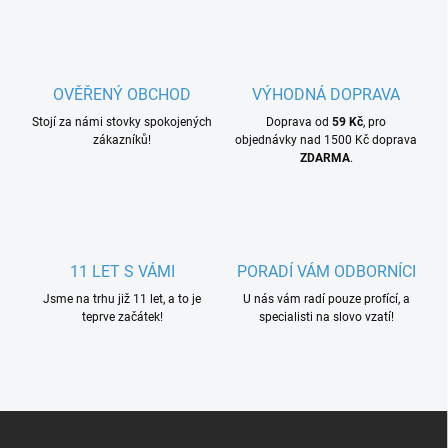
OVĚŘENÝ OBCHOD
VÝHODNÁ DOPRAVA
Stojí za námi stovky spokojených
Doprava od
59 Kč
, pro
zákazníků!
objednávky nad 1500 Kč doprava
ZDARMA
.
11 LET S VÁMI
PORADÍ VÁM ODBORNÍCI
Jsme na trhu již 11 let, a to je
U nás vám radí pouze profící, a
teprve začátek!
specialisti na slovo vzatí!
Z
á