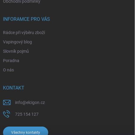
Obchodní podmínky
INFORAMCE PRO VÁS
Rádce při výběru zboží
Vapingový blog
Slovník pojmů
Poradna
O nás
KONTAKT
info
@
elcigon.cz
725 154 127
Všechny kontakty