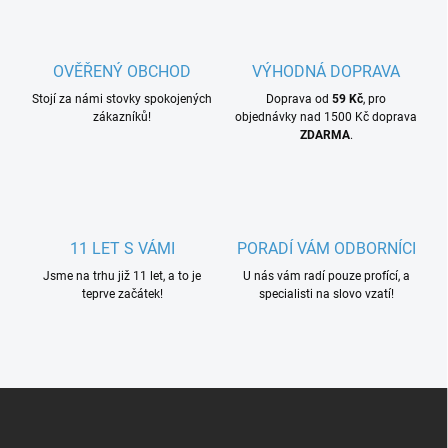
OVĚŘENÝ OBCHOD
VÝHODNÁ DOPRAVA
Stojí za námi stovky spokojených
Doprava od
59 Kč
, pro
zákazníků!
objednávky nad 1500 Kč doprava
ZDARMA
.
11 LET S VÁMI
PORADÍ VÁM ODBORNÍCI
Jsme na trhu již 11 let, a to je
U nás vám radí pouze profící, a
teprve začátek!
specialisti na slovo vzatí!
Z
á
p