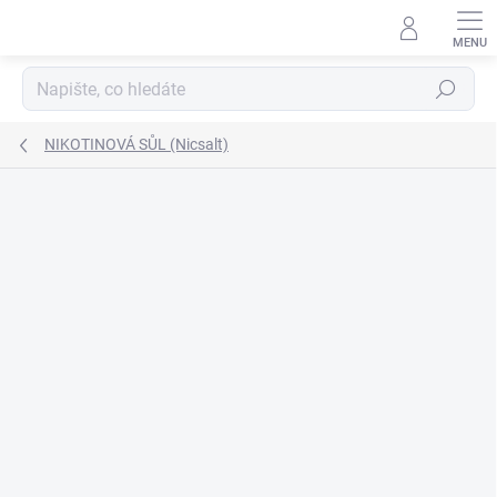
Přejít
na
obsah
Hledat
NIKOTINOVÁ SŮL (Nicsalt)