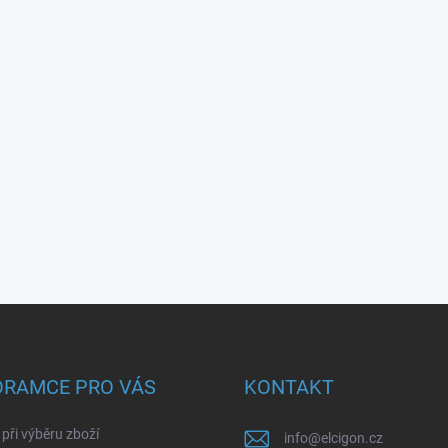
ORAMCE PRO VÁS
KONTAKT
při výběru zboží
info
@
elcigon.cz