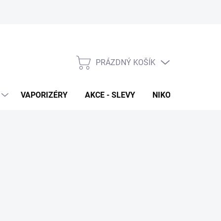
PRÁZDNÝ KOŠÍK
NÁKUPNÍ
KOŠÍK
VAPORIZÉRY
AKCE - SLEVY
NIKOTINOVÉ SÁČK