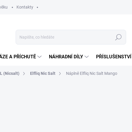
věku
Kontakty
Hledat
ÁZE A PŘÍCHUTĚ
NÁHRADNÍ DÍLY
PŘÍSLUŠENSTVÍ
 (Nicsalt)
Elfliq Nic Salt
Náplně Elfliq Nic Salt Mango