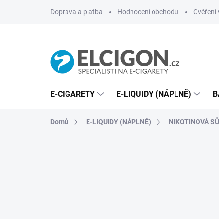
Přejít
Doprava a platba
Hodnocení obchodu
Ověření 
na
obsah
E-CIGARETY
E-LIQUIDY (NÁPLNĚ)
B
Domů
E-LIQUIDY (NÁPLNĚ)
NIKOTINOVÁ SŮL