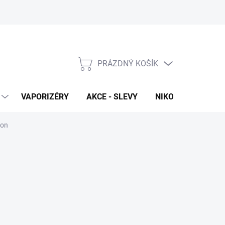
PRÁZDNÝ KOŠÍK
NÁKUPNÍ
KOŠÍK
VAPORIZÉRY
AKCE - SLEVY
NIKOTINOVÉ SÁČK
ion