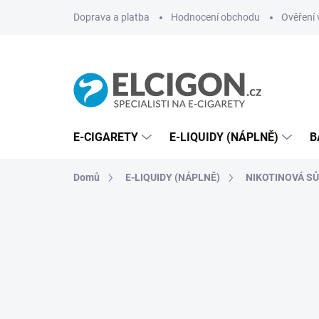
Přejít
Doprava a platba
Hodnocení obchodu
Ověření 
na
obsah
E-CIGARETY
E-LIQUIDY (NÁPLNĚ)
B
Domů
E-LIQUIDY (NÁPLNĚ)
NIKOTINOVÁ SŮL