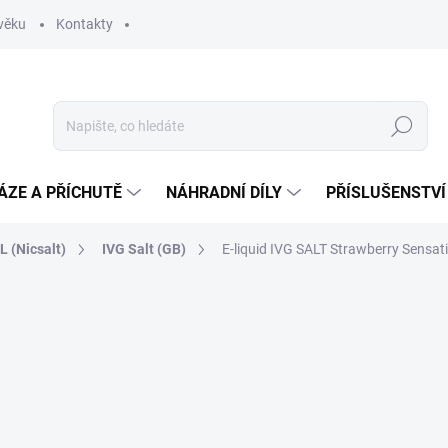
věku
Kontakty
Hledat
ÁZE A PŘÍCHUTĚ
NÁHRADNÍ DÍLY
PŘÍSLUŠENSTVÍ
 (Nicsalt)
IVG Salt (GB)
E-liquid IVG SALT Strawberry Sensat