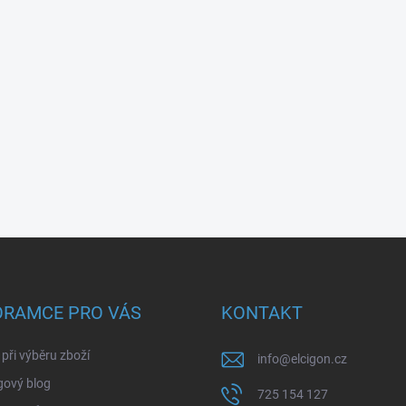
ORAMCE PRO VÁS
KONTAKT
při výběru zboží
info
@
elcigon.cz
gový blog
725 154 127