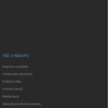
á
p
a
t
í
VŠE O NÁKUPU
Doprava a platba
Hodnocení obchodu
Ověření věku
Vrácení zboží
Reklamace
Zásady používání cookies