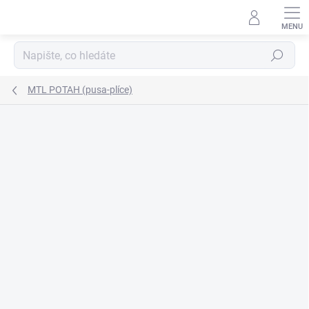
Přejít
na
obsah
Hledat
MTL POTAH (pusa-plíce)