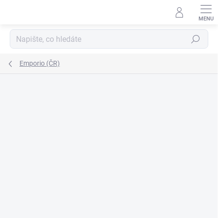
Přejít
na
obsah
Hledat
Emporio (ČR)