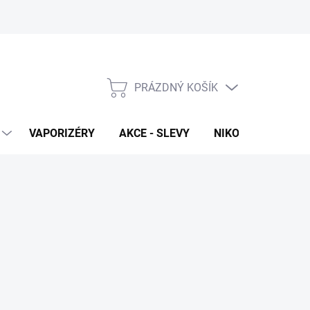
PRÁZDNÝ KOŠÍK
NÁKUPNÍ
KOŠÍK
VAPORIZÉRY
AKCE - SLEVY
NIKOTINOVÉ SÁČK