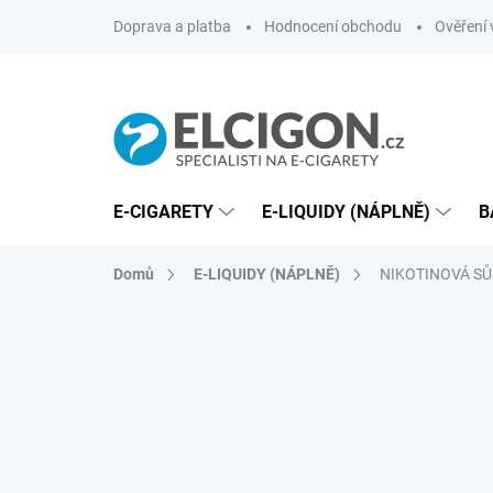
Přejít
Doprava a platba
Hodnocení obchodu
Ověření 
na
obsah
E-CIGARETY
E-LIQUIDY (NÁPLNĚ)
B
Domů
E-LIQUIDY (NÁPLNĚ)
NIKOTINOVÁ SŮL