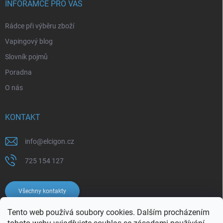
INFORAMCE PRO VÁS
Rádce při výběru zboží
Vapingový blog
Slovník pojmů
Poradna
O nás
KONTAKT
info
@
elcigon.cz
725 154 127
Všechny kontakty
Tento web používá soubory cookies. Dalším procházením