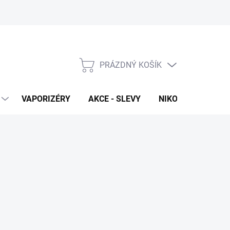
PRÁZDNÝ KOŠÍK
NÁKUPNÍ
KOŠÍK
VAPORIZÉRY
AKCE - SLEVY
NIKOTINOVÉ SÁČK