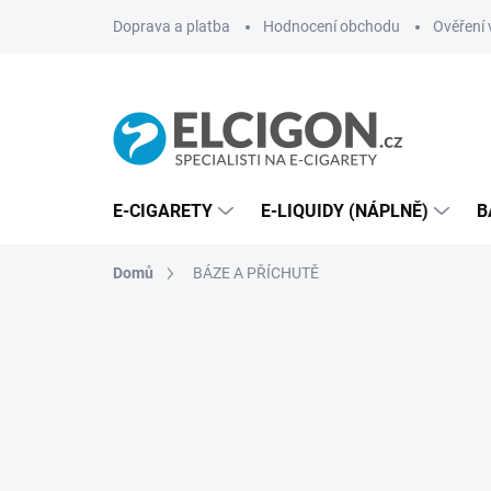
Přejít
Doprava a platba
Hodnocení obchodu
Ověření 
na
obsah
E-CIGARETY
E-LIQUIDY (NÁPLNĚ)
B
Domů
BÁZE A PŘÍCHUTĚ