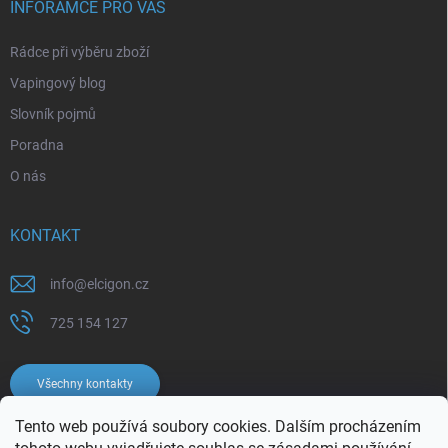
INFORAMCE PRO VÁS
Rádce při výběru zboží
Vapingový blog
Slovník pojmů
Poradna
O nás
KONTAKT
info
@
elcigon.cz
725 154 127
Všechny kontakty
Tento web používá soubory cookies. Dalším procházením