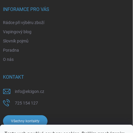
INFORAMCE PRO VÁS
Rádce při výběru zboží
Vapingový blog
Slovník pojmů
Poradna
O nás
KONTAKT
info
@
elcigon.cz
725 154 127
Všechny kontakty