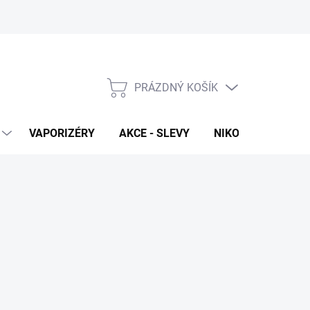
PRÁZDNÝ KOŠÍK
NÁKUPNÍ
KOŠÍK
VAPORIZÉRY
AKCE - SLEVY
NIKOTINOVÉ SÁČK