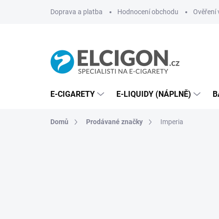
Přejít
Doprava a platba
Hodnocení obchodu
Ověření 
na
obsah
E-CIGARETY
E-LIQUIDY (NÁPLNĚ)
B
Domů
Prodávané značky
Imperia