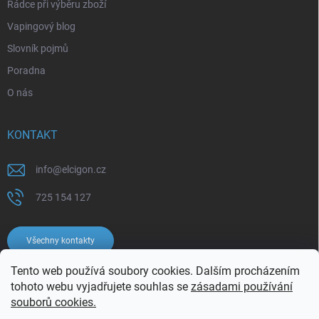
Rádce při výběru zboží
Vapingový blog
Slovník pojmů
Poradna
O nás
KONTAKT
info
@
elcigon.cz
725 154 127
Všechny kontakty
Tento web používá soubory cookies. Dalším procházením
tohoto webu vyjadřujete souhlas se
zásadami používání
souborů cookies.