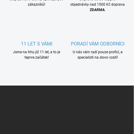
zákazníků!
objednávky nad 1500 Kč doprava
ZDARMA
.
11 LET S VÁMI
PORADÍ VÁM ODBORNÍCI
Jsme na trhu již 11 let, a to je
U nás vám radí pouze profící, a
teprve začátek!
specialisti na slovo vzatí!
Z
á
p
a
t
í