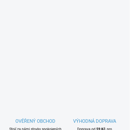
OVĚŘENÝ OBCHOD
VÝHODNÁ DOPRAVA
Stojí za námi stovky spokojených
Doprava od
59 Kč
, pro