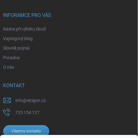
INFORAMCE PRO VÁS
Rádce při výběru zboží
Vapingový blog
Slovník pojmů
Poradna
O nás
KONTAKT
info
@
elcigon.cz
725 154 127
Všechny kontakty